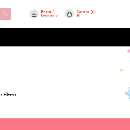
Entrá
/
Carrito
(
0
)
Registráte
$0
 filtros.