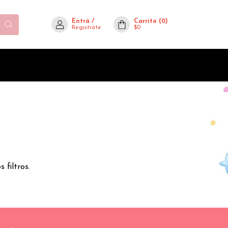
Entrá
/
Carrito
(
0
)
Registráte
$0
 filtros.