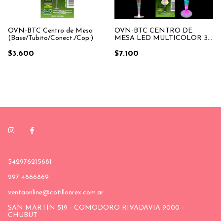
OVN-BTC CENTRO DE
OVN-BTC Centro de Mesa
MESA LED MULTICOLOR 3
(Base/Tubito/Conect./Cop.)
EFECTOS (11 tubitos, 1 base, 4
conectores, 6 copitos chicos y
$7.100
$3.600
copito grande)
542976215681
297 4866869
ventaonline@cotillonrex.com.ar
SAN MARTÍN 519 - COMODORO RIVADAVIA 9000 -
CHUBUT