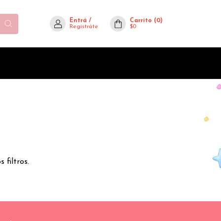
Entrá
/
Carrito
(
0
)
Registráte
$0
 filtros.