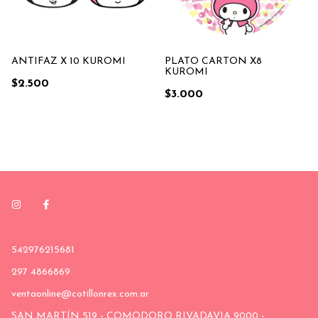
ANTIFAZ X 10 KUROMI
PLATO CARTON X8
KUROMI
$2.500
$3.000
542976215681
297 4866869
ventaonline@cotillonrex.com.ar
SAN MARTÍN 519 - COMODORO RIVADAVIA 9000 -