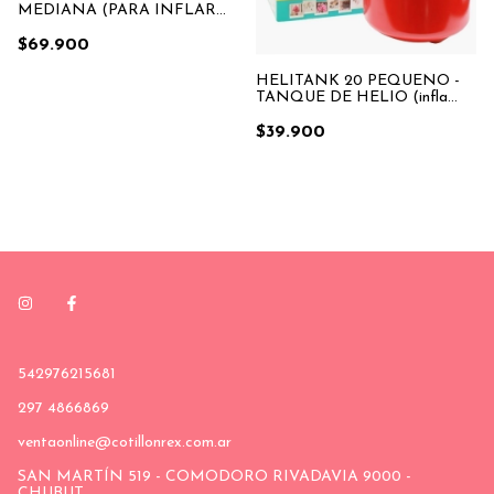
MEDIANA (PARA INFLAR
30 GLOBOS DE 9” APROX. ( 1
UNIDAD X CAJA)
$69.900
HELITANK 20 PEQUEÑO -
TANQUE DE HELIO (infla
aprox. 20 Globos de 9")
$39.900
542976215681
297 4866869
ventaonline@cotillonrex.com.ar
SAN MARTÍN 519 - COMODORO RIVADAVIA 9000 -
CHUBUT