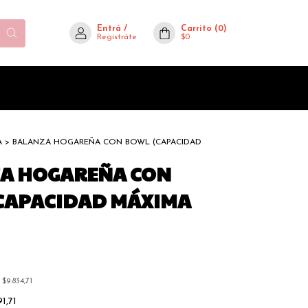
Entrá
/
Carrito
(
0
)
Registráte
$0
A
>
BALANZA HOGAREÑA CON BOWL (CAPACIDAD
A HOGAREÑA CON
CAPACIDAD MÁXIMA
s
$9.834,71
91,71