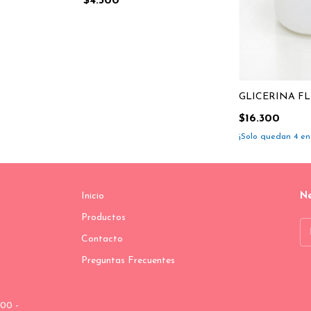
$4.300
GLICERINA FLE
$16.300
¡Solo quedan
4
en 
Inicio
Ne
Productos
Contacto
Preguntas Frecuentes
00 -