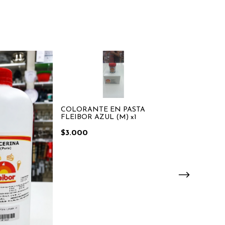
COLORANTE EN PASTA
PASTA PARA 
FLEIBOR AZUL (M) x1
POR 3 KG. SA
BALLINA
$3.000
$22.600
¡Solo quedan
2
en