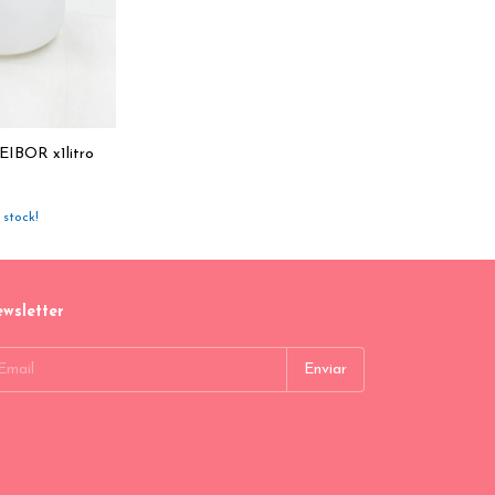
IBOR x1litro
stock!
wsletter