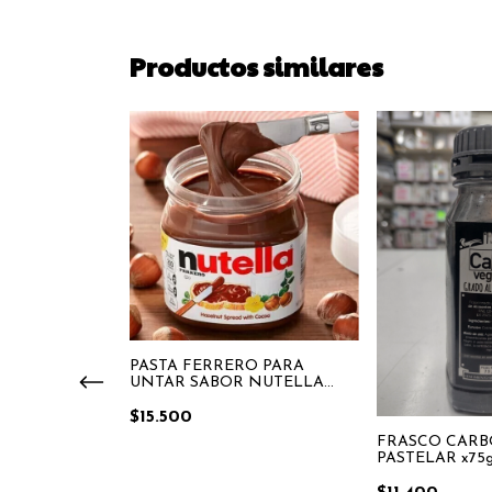
Productos similares
PASTA FERRERO PARA
CHOCOLINAS
UNTAR SABOR NUTELLA
x350gr
$15.500
FRASCO CARB
PASTELAR x75gr
alimenticio)