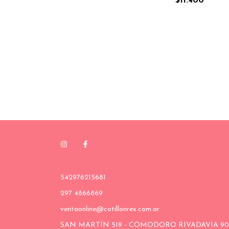
$11.400
542976215681
297 4866869
ventaonline@cotillonrex.com.ar
SAN MARTÍN 519 - COMODORO RIVADAVIA 90