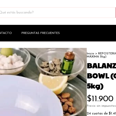
NTACTO
PREGUNTAS FRECUENTES
Inicio
>
REPOSTERI
MÁXIMA 5kg)
BALANZ
BOWL (
5kg)
$11.900
Precio sin impuesto
24
cuotas de
$1.4