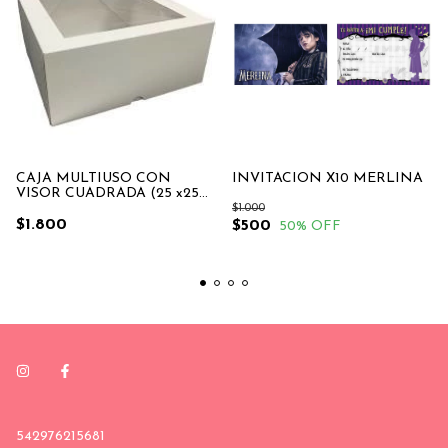
CAJA MULTIUSO CON
INVITACION X10 MERLINA
VISOR CUADRADA (25 x25
x10cm)
$1.000
$1.800
$500
50
% OFF
542976215681