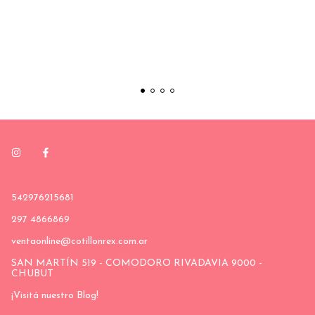
542976215681
297 4866869
ventaonline@cotillonrex.com.ar
SAN MARTÍN 519 - COMODORO RIVADAVIA 9000 -
CHUBUT
¡Visitá nuestro Blog!