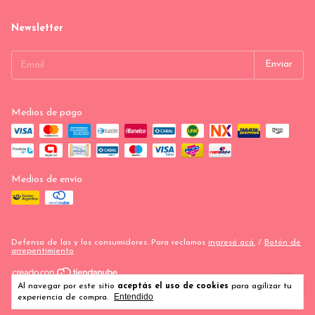
Newsletter
Medios de pago
Medios de envío
Defensa de las y los consumidores. Para reclamos
ingresá acá.
/
Botón de
arrepentimiento
Al navegar por este sitio
aceptás el uso de cookies
para agilizar tu
Copyright COTILLON REX - 2026. Todos los derechos reservados.
Entendido
experiencia de compra.