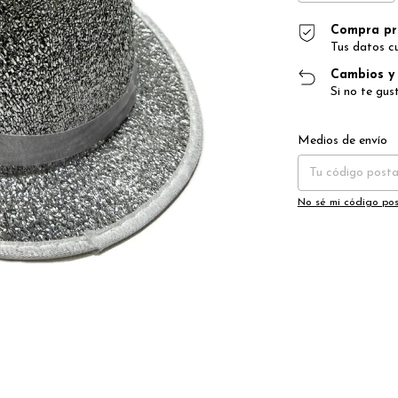
Compra pr
Tus datos c
Cambios y 
Si no te gus
Entregas para el CP
Medios de envío
No sé mi código pos