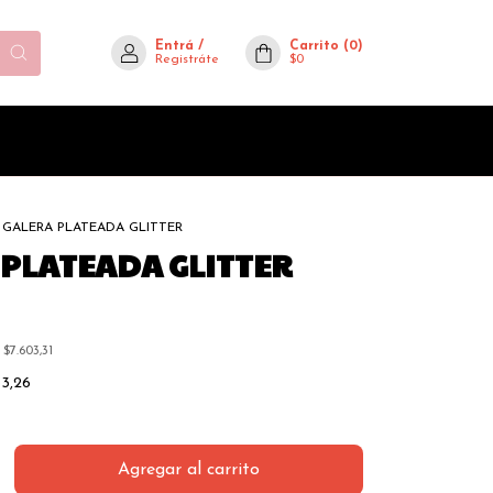
Entrá
/
Carrito
(
0
)
Registráte
$0
GALERA PLATEADA GLITTER
 PLATEADA GLITTER
s
$7.603,31
53,26