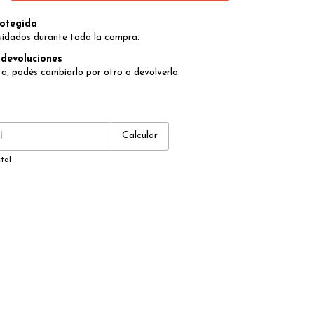
otegida
uidados durante toda la compra.
devoluciones
ta, podés cambiarlo por otro o devolverlo.
:
Cambiar CP
Calcular
tal