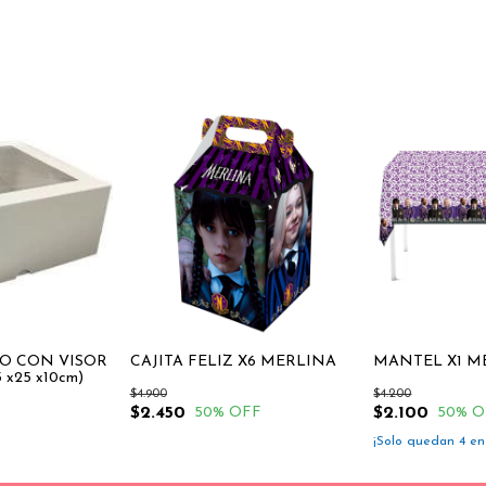
SO CON VISOR
CAJITA FELIZ X6 MERLINA
MANTEL X1 M
x25 x10cm)
$4.900
$4.200
$2.450
$2.100
50
% OFF
50
% O
¡Solo quedan
4
en 