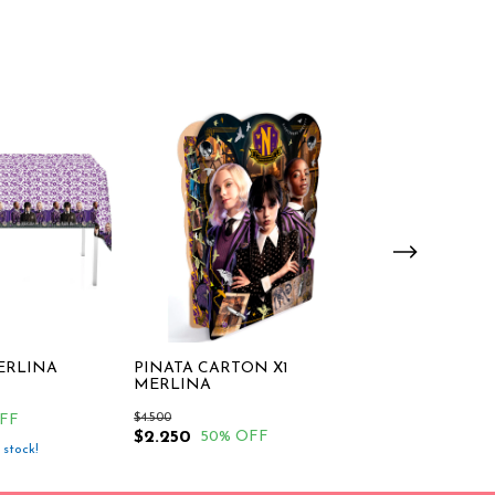
ERLINA
PIÑATA CARTON X1
PLATO CARTO
MERLINA
MERLINA
$4.500
$3.000
FF
$2.250
$1.500
50
% OFF
50
% O
stock!