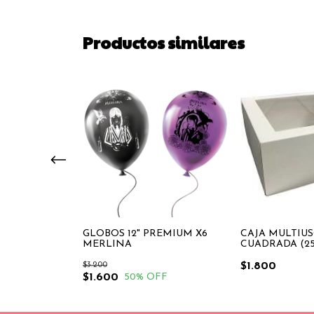
Productos similares
MERLINA
GLOBOS 12" PREMIUM X6
CAJA MULTIU
MERLINA
CUADRADA (25 
$3.200
$1.800
FF
$1.600
50
% OFF