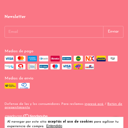
Newsletter
Medios de pago
Medios de envío
Defensa de las y los consumidores. Para reclamos
ingresá acá.
/
Botón de
arrepentimiento
Al navegar por este sitio
aceptás el uso de cookies
para agilizar tu
Copyright COTILLON REX - 2026. Todos los derechos reservados.
Entendido
experiencia de compra.