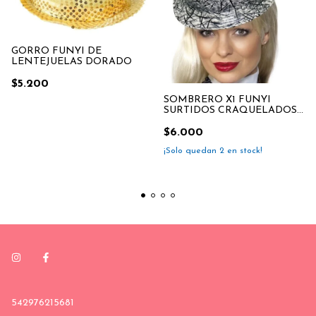
GORRO FUNYI DE
LENTEJUELAS DORADO
$5.200
SOMBRERO X1 FUNYI
SURTIDOS CRAQUELADOS
,GRIS,
$6.000
¡Solo quedan
2
en stock!
542976215681